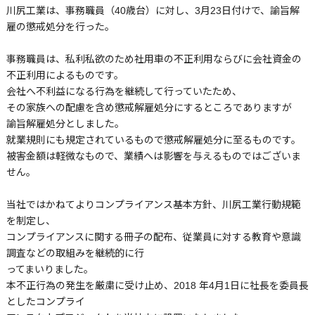
川尻工業は、事務職員（40歳台）に対し、3月23日付けで、諭旨解
雇の懲戒処分を行った。
事務職員は、私利私欲のため社用車の不正利用ならびに会社資金の
不正利用によるものです。
会社へ不利益になる行為を継続して行っていたため、
その家族への配慮を含め懲戒解雇処分にするところでありますが
諭旨解雇処分としました。
就業規則にも規定されているもので懲戒解雇処分に至るものです。
被害金額は軽微なもので、業績へは影響を与えるものではございま
せん。
当社ではかねてよりコンプライアンス基本方針、川尻工業行動規範
を制定し、
コンプライアンスに関する冊子の配布、従業員に対する教育や意識
調査などの取組みを継続的に行
ってまいりました。
本不正行為の発生を厳粛に受け止め、2018 年4月1日に社長を委員長
としたコンプライ