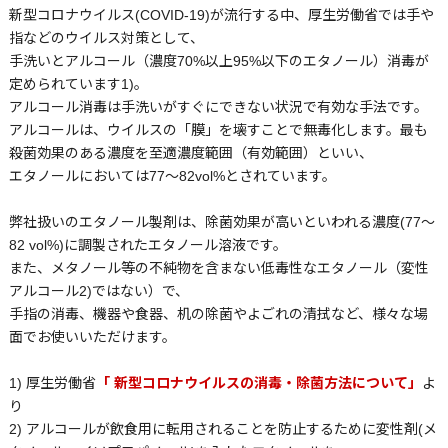
新型コロナウイルス(COVID-19)が流行する中、厚生労働省では手や
指などのウイルス対策として、
手洗いとアルコール（濃度70%以上95%以下のエタノール）消毒が
定められています1)。
アルコール消毒は手洗いがすぐにできない状況で有効な手法です。
アルコールは、ウイルスの「膜」を壊すことで無毒化します。最も
殺菌効果のある濃度を至適濃度範囲（有効範囲）といい、
エタノールにおいては77～82vol%とされています。
弊社扱いのエタノール製剤は、除菌効果が高いといわれる濃度(77～
82 vol%)に調製されたエタノール溶液です。
また、メタノール等の不純物を含まない低毒性なエタノール（変性
アルコール2)ではない）で、
手指の消毒、機器や食器、机の除菌やよごれの清拭など、様々な場
面でお使いいただけます。
1) 厚生労働省
「 新型コロナウイルスの消毒・除菌方法について」
よ
り
2) アルコールが飲食用に転用されることを防止するために変性剤(メ