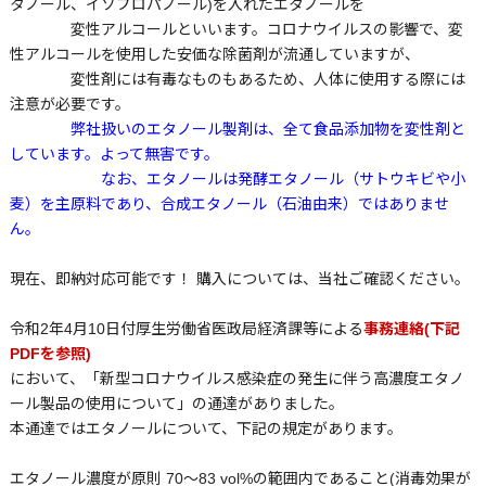
タノール、イソプロパノール)を入れたエタノールを
変性アルコールといいます。コロナウイルスの影響で、変
性アルコールを使用した安価な除菌剤が流通していますが、
変性剤には有毒なものもあるため、人体に使用する際には
注意が必要です。
弊社扱いのエタノール製剤は、全て食品添加物を変性剤と
しています。よって無害です。
なお、エタノールは発酵エタノール（サトウキビや小
麦）を主原料であり、合成エタノール（石油由来）ではありませ
ん。
現在、即納対応可能です！ 購入については、当社ご確認ください。
令和2年4月10日付厚生労働省医政局経済課等による
事務連絡(下記
PDFを参照)
において、「新型コロナウイルス感染症の発生に伴う高濃度エタノ
ール製品の使用について」の通達がありました。
本通達ではエタノールについて、下記の規定があります。
エタノール濃度が原則 70～83 vol%の範囲内であること(消毒効果が