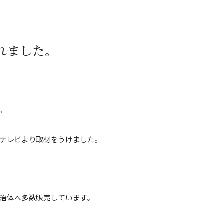
。
れました。
。
テレビより取材をうけました。
治体へ多数販売しています。