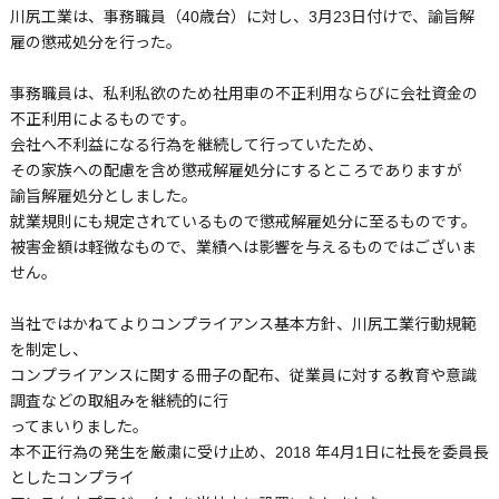
川尻工業は、事務職員（40歳台）に対し、3月23日付けで、諭旨解
雇の懲戒処分を行った。
事務職員は、私利私欲のため社用車の不正利用ならびに会社資金の
不正利用によるものです。
会社へ不利益になる行為を継続して行っていたため、
その家族への配慮を含め懲戒解雇処分にするところでありますが
諭旨解雇処分としました。
就業規則にも規定されているもので懲戒解雇処分に至るものです。
被害金額は軽微なもので、業績へは影響を与えるものではございま
せん。
当社ではかねてよりコンプライアンス基本方針、川尻工業行動規範
を制定し、
コンプライアンスに関する冊子の配布、従業員に対する教育や意識
調査などの取組みを継続的に行
ってまいりました。
本不正行為の発生を厳粛に受け止め、2018 年4月1日に社長を委員長
としたコンプライ