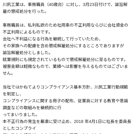
川尻工業は、事務職員（40歳台）に対し、3月23日付けで、諭旨解
雇の懲戒処分を行った。
事務職員は、私利私欲のため社用車の不正利用ならびに会社資金の
不正利用によるものです。
会社へ不利益になる行為を継続して行っていたため、
その家族への配慮を含め懲戒解雇処分にするところでありますが
諭旨解雇処分としました。
就業規則にも規定されているもので懲戒解雇処分に至るものです。
被害金額は軽微なもので、業績へは影響を与えるものではございま
せん。
当社ではかねてよりコンプライアンス基本方針、川尻工業行動規範
を制定し、
コンプライアンスに関する冊子の配布、従業員に対する教育や意識
調査などの取組みを継続的に行
ってまいりました。
本不正行為の発生を厳粛に受け止め、2018 年4月1日に社長を委員長
としたコンプライ