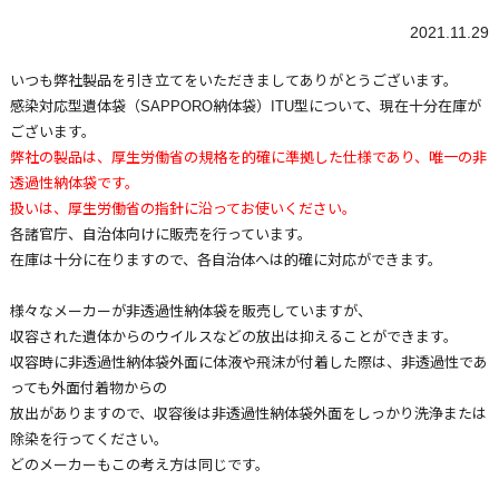
2021.11.29
いつも弊社製品を引き立てをいただきましてありがとうございます。
感染対応型遺体袋（SAPPORO納体袋）ITU型について、現在十分在庫が
ございます。
弊社の製品は、厚生労働省の規格を的確に準拠した仕様であり、唯一の非
透過性納体袋です。
扱いは、厚生労働省の指針に沿ってお使いください。
各諸官庁、自治体向けに販売を行っています。
在庫は十分に在りますので、各自治体へは的確に対応ができます。
様々なメーカーが非透過性納体袋を販売していますが、
収容された遺体からのウイルスなどの放出は抑えることができます。
収容時に非透過性納体袋外面に体液や飛沫が付着した際は、非透過性であ
っても外面付着物からの
放出がありますので、収容後は非透過性納体袋外面をしっかり洗浄または
除染を行ってください。
どのメーカーもこの考え方は同じです。