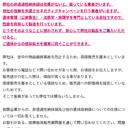
弊社の非透過性納体袋は効果がないと、謳っている業者がいます。
他社の信頼を失墜させネガティブキャンペーンを行う業者がいますが、
遺体管理（公衆衛生）・法医学・病理学を専門としている会社ですので、
性能を熟知して製造を行っています。
どうぞそのようなことに惑わされず、安心して弊社の製品をご購入いただ
けると、
ご遺体からの感染拡大を確実に防ぐことができます。
弊社は、途中の物品破損事故を防止するため、直接販売を基本としていま
す。
お客様から電話などで問い合わせがあった際、お値段をお伝えしますが、
販売店が介在した際は、値段が高くなる事があります。
直接販売を基本としている値段なため、販売店への卸価格を設定していな
いためです。
そこで差異があっても弊社では関与いたしません。
民間企業からの、非透過性納体袋及び他の遺体収納袋についての仕様につ
いては一切お答えしません。
お取引がある、医療器具販売業問屋を通じて問い合わせてください。問屋