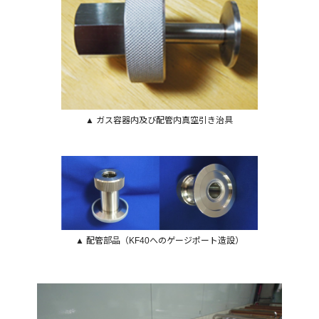
▲ ガス容器内及び配管内真空引き治具
▲ 配管部品（KF40へのゲージポート造設）