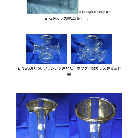
▲ 石英ガラス製11段バーナー
▲ NW50(KF50)フランジを用いた、ホウケイ酸ガラス製真空容
器