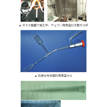
▲ ガラス旋盤で加工中、デュワー用真空引き脱ガス炉
▲ 石英分光光度計用真空セル