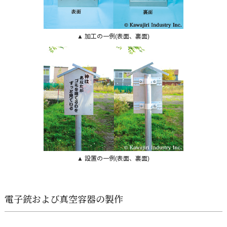
▲ 加工の一例(表面、裏面)
▲ 設置の一例(表面、裏面)
電子銃および真空容器の製作