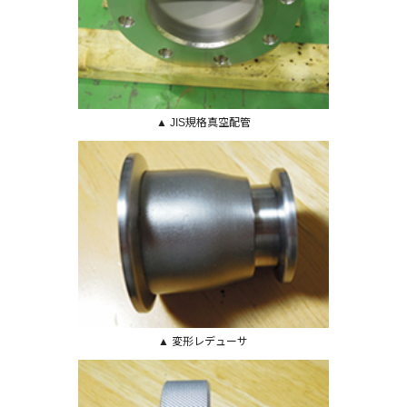
▲ JIS規格真空配管
▲ 変形レデューサ